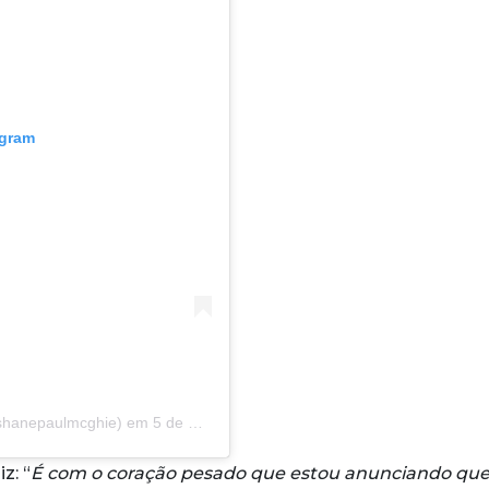
agram
shanepaulmcghie)
em
5 de Out, 2020 às 5:02 PDT
z: “
É com o coração pesado que estou anunciando qu