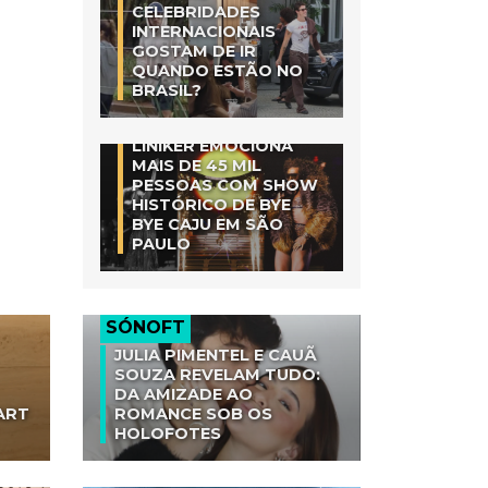
CELEBRIDADES
INTERNACIONAIS
GOSTAM DE IR
QUANDO ESTÃO NO
BRASIL?
LINIKER EMOCIONA
MAIS DE 45 MIL
PESSOAS COM SHOW
HISTÓRICO DE BYE
BYE CAJU EM SÃO
PAULO
SÓNOFT
JULIA PIMENTEL E CAUÃ
SOUZA REVELAM TUDO:
DA AMIZADE AO
ART
ROMANCE SOB OS
HOLOFOTES