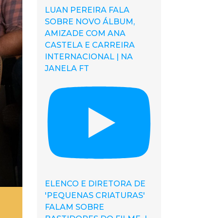
LUAN PEREIRA FALA
SOBRE NOVO ÁLBUM,
AMIZADE COM ANA
CASTELA E CARREIRA
INTERNACIONAL | NA
JANELA FT
ELENCO E DIRETORA DE
'PEQUENAS CRIATURAS'
FALAM SOBRE