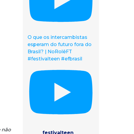
O que os intercambistas
esperam do futuro fora do
Brasil? | NoRolêFT
#festivalteen #efbrasil
e não
festivalteen