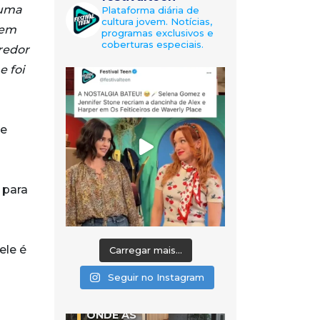
 uma
Plataforma diária de
cultura jovem. Notícias,
rem
programas exclusivos e
coberturas especiais.
redor
e foi
de
 para
ele é
Carregar mais...
Seguir no Instagram
ONDE AS