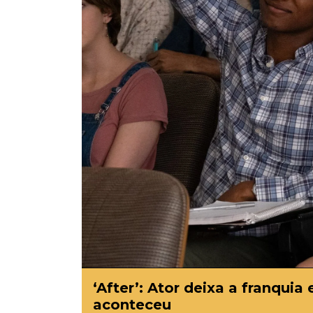
‘After’: Ator deixa a franqui
aconteceu