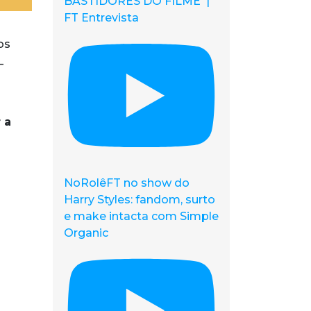
BASTIDORES DO FILME |
FT Entrevista
os
–
 a
NoRolêFT no show do
Harry Styles: fandom, surto
e make intacta com Simple
Organic