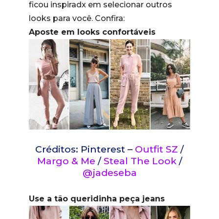
ficou inspiradx em selecionar outros
looks para você. Confira:
Aposte em looks confortáveis
Créditos: Pinterest –
Outfit SZ
/
Margo & Me
/
Steal The Look
/
@jadeseba
Use a tão queridinha peça jeans