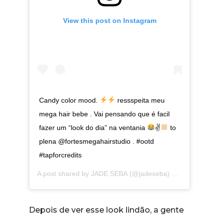
View this post on Instagram
Candy color mood.
ressspeita meu
mega hair bebe . Vai pensando que é facil
fazer um “look do dia” na ventania
✌
to
plena @fortesmegahairstudio . #ootd
#tapforcredits
A post shared by
JADE SEBA
(@jadeseba) on
Sep 11, 20
Depois de ver esse look lindão, a gente