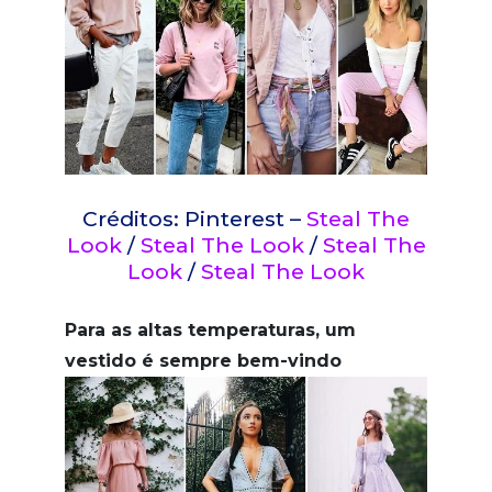
Créditos: Pinterest –
Steal The
Look
/
Steal The Look
/
Steal The
Look
/
Steal The Look
Para as altas temperaturas, um
vestido é sempre bem-vindo