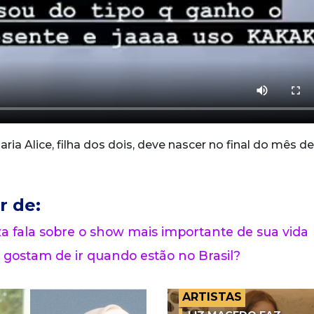
ia Alice, filha dos dois, deve nascer no final do mês de
r de:
 fala sobre o show mais importante de sua vida
 gostam de ir quando estão no Brasil?
ARTISTAS