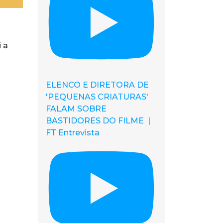
i a
ELENCO E DIRETORA DE
'PEQUENAS CRIATURAS'
FALAM SOBRE
BASTIDORES DO FILME |
FT Entrevista