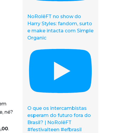
NoRolêFT no show do
Harry Styles: fandom, surto
e make intacta com Simple
Organic
rem
O que os intercambistas
e, né?
esperam do futuro fora do
Brasil? | NoRolêFT
,00
.
#festivalteen #efbrasil