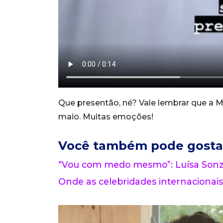
Que presentão, né? Vale lembrar que a Mar
maio. Muitas emoções!
Você também pode gosta
“Vou com medo mesmo”: Luísa Sonza
Onde as celebridades internacionais