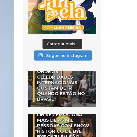
Carregar mais...
Seguir no Instagram
ONDE AS
CELEBRIDADES
INTERNACIONAIS
GOSTAM DE IR
QUANDO ESTÃO NO
BRASIL?
LINIKER EMOCIONA
MAIS DE 45 MIL
PESSOAS COM SHOW
HISTÓRICO DE BYE
BYE CAJU EM SÃO