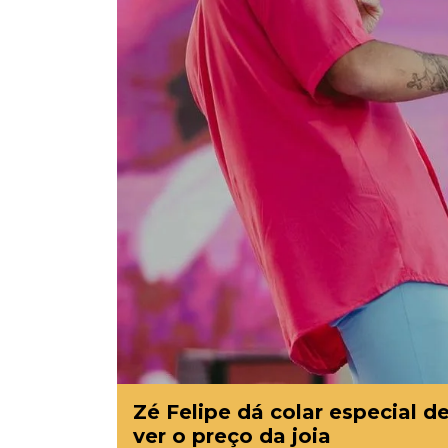
Zé Felipe dá colar especial d
ver o preço da joia