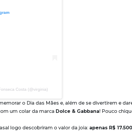
agram
Fonseca Costa (@virginia)
omemorar o Dia das Mães e, além de se divertirem e da
 com um colar da marca
Dolce & Gabbana
! Pouco chiqu
asal logo descobriram o valor da joia:
apenas R$ 17.500