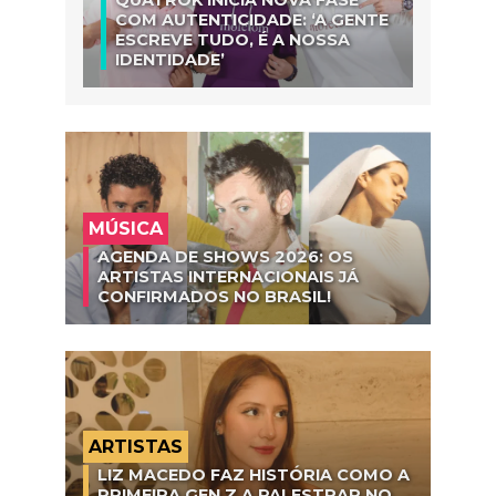
QUATROK INICIA NOVA FASE
COM AUTENTICIDADE: ‘A GENTE
ESCREVE TUDO, É A NOSSA
IDENTIDADE’
MÚSICA
AGENDA DE SHOWS 2026: OS
ARTISTAS INTERNACIONAIS JÁ
CONFIRMADOS NO BRASIL!
ARTISTAS
LIZ MACEDO FAZ HISTÓRIA COMO A
PRIMEIRA GEN Z A PALESTRAR NO