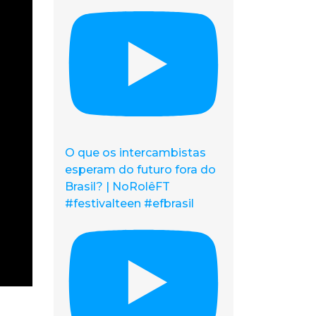
O que os intercambistas
esperam do futuro fora do
Brasil? | NoRolêFT
#festivalteen #efbrasil