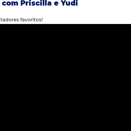
com Priscilla e Yudi
adores favoritos!