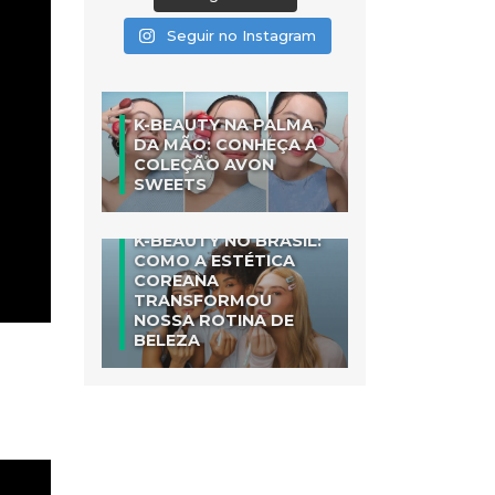
Seguir no Instagram
K-BEAUTY NA PALMA
DA MÃO: CONHEÇA A
COLEÇÃO AVON
SWEETS
K-BEAUTY NO BRASIL:
COMO A ESTÉTICA
COREANA
TRANSFORMOU
NOSSA ROTINA DE
BELEZA