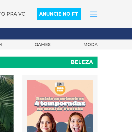
TO PRA VC
ANUNCIE NO FT
M
GAMES
MODA
BELEZA