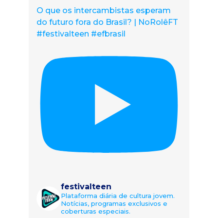
O que os intercambistas esperam
do futuro fora do Brasil? | NoRolêFT
#festivalteen #efbrasil
festivalteen
Plataforma diária de cultura jovem.
Notícias, programas exclusivos e
coberturas especiais.