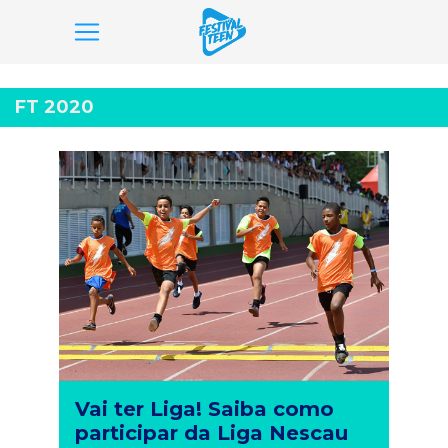
Pular
para
FT 2020
o
conteúdo
Vai ter Liga! Saiba como
participar da Liga Nescau