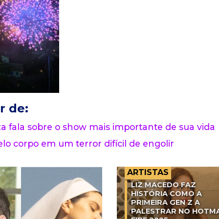
r de:
 fala sobre o show mais importante de sua vida
lo corpo em um terror difícil de engolir
ARTISTAS
LIZ MACEDO FAZ
HISTÓRIA COMO A
PRIMEIRA GEN Z A
PALESTRAR NO HOTM