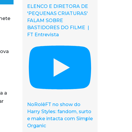
ELENCO E DIRETORA DE
'PEQUENAS CRIATURAS'
omete
FALAM SOBRE
BASTIDORES DO FILME |
FT Entrevista
nova
a a
ar
NoRolêFT no show do
Harry Styles: fandom, surto
e make intacta com Simple
Organic