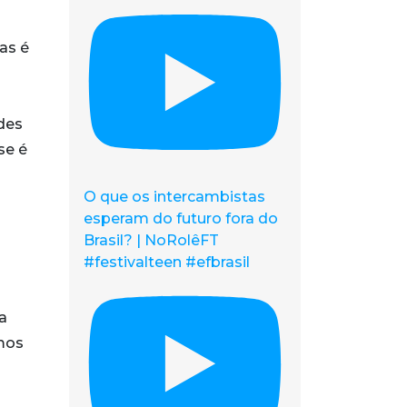
as é
ndes
se é
O que os intercambistas
esperam do futuro fora do
Brasil? | NoRolêFT
#festivalteen #efbrasil
a
mos