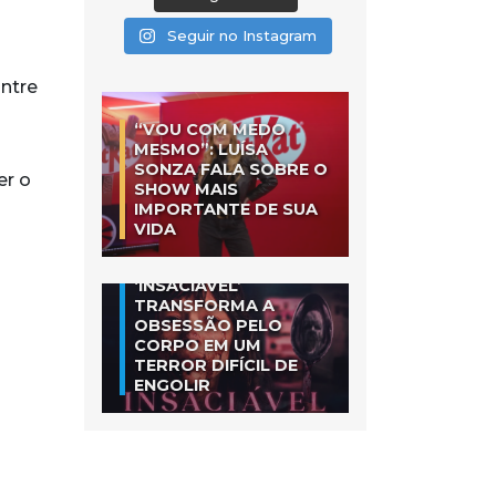
Seguir no Instagram
ntre
“VOU COM MEDO
MESMO”: LUÍSA
SONZA FALA SOBRE O
er o
SHOW MAIS
IMPORTANTE DE SUA
VIDA
‘INSACIÁVEL’
TRANSFORMA A
OBSESSÃO PELO
CORPO EM UM
TERROR DIFÍCIL DE
ENGOLIR