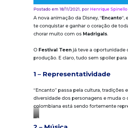
Postado em 18/11/2021,
por
Henrique Spinello
A nova animação da Disney, “
Encanto
“,
te conquistar e ganhar o coração de toda
chorar muito com os
Madrigals
.
O
Festival Teen
já teve a oportunidade 
produção. E claro, tudo sem spoiler par
1 – Representatividade
“Encanto” passa pela cultura, tradições 
diversidade dos personagens e muda o q
colombiana está sendo fortemente repre
Reprodução/Disney
2 – Música