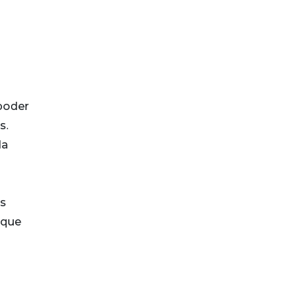
poder
s.
da
os
 que