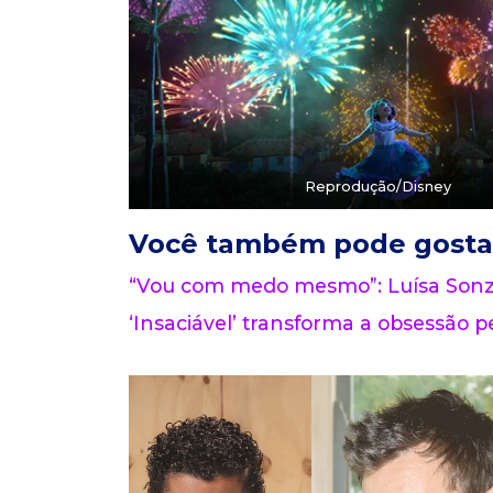
Reprodução/Disney
Você também pode gosta
“Vou com medo mesmo”: Luísa Sonza
‘Insaciável’ transforma a obsessão pe