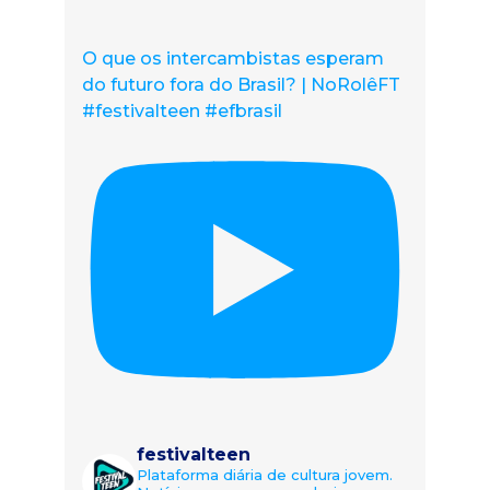
O que os intercambistas esperam
do futuro fora do Brasil? | NoRolêFT
#festivalteen #efbrasil
festivalteen
Plataforma diária de cultura jovem.