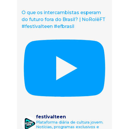
O que os intercambistas esperam
do futuro fora do Brasil? | NoRolêFT
#festivalteen #efbrasil
festivalteen
Plataforma diária de cultura jovem.
Notícias, programas exclusivos e