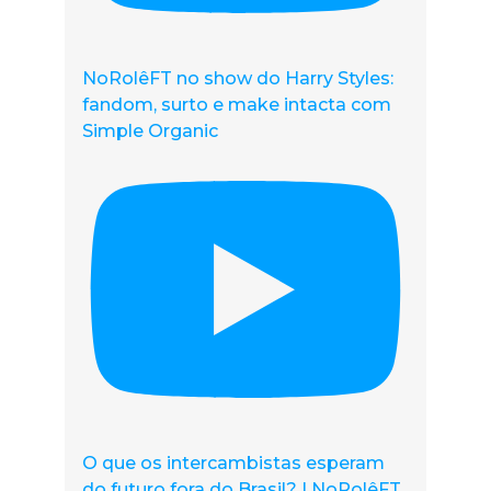
NoRolêFT no show do Harry Styles:
fandom, surto e make intacta com
Simple Organic
O que os intercambistas esperam
do futuro fora do Brasil? | NoRolêFT