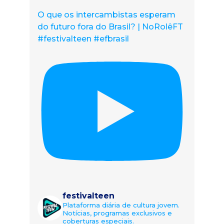
O que os intercambistas esperam
do futuro fora do Brasil? | NoRolêFT
#festivalteen #efbrasil
festivalteen
Plataforma diária de cultura jovem.
Notícias, programas exclusivos e
coberturas especiais.