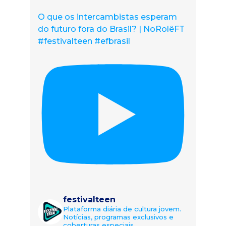
O que os intercambistas esperam
do futuro fora do Brasil? | NoRolêFT
#festivalteen #efbrasil
festivalteen
Plataforma diária de cultura jovem.
Notícias, programas exclusivos e
coberturas especiais.