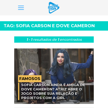
Pular
para
TAG:
SOFIA CARSON E DOVE CAMERON
o
conteúdo
1 - 1
resultados
de
1
encontrados
FAMOSOS
SOFIA CARSON AINDA É AMIGA DE
DOVE CAMERON? ATRIZ ABRE O
JOGO SOBRE SUA RELAÇÃO E
PROJETOS COM A GIRL