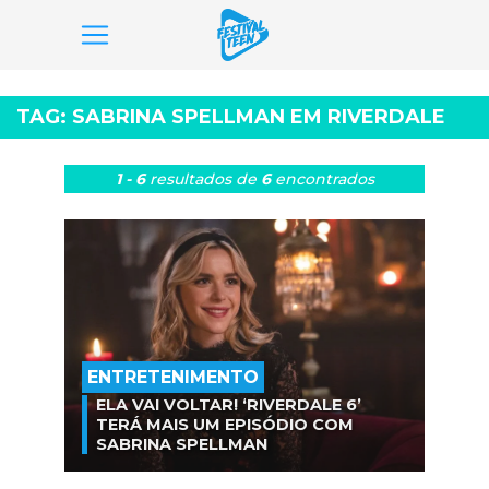
Pular
para
TAG:
SABRINA SPELLMAN EM RIVERDALE
o
conteúdo
1 - 6
resultados
de
6
encontrados
ENTRETENIMENTO
ELA VAI VOLTAR! ‘RIVERDALE 6’
TERÁ MAIS UM EPISÓDIO COM
SABRINA SPELLMAN