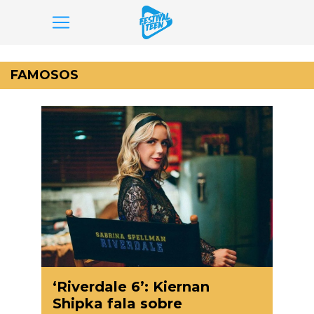
Pular
para
FAMOSOS
o
conteúdo
‘Riverdale 6’: Kiernan
Shipka fala sobre