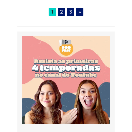
1
2
3
»