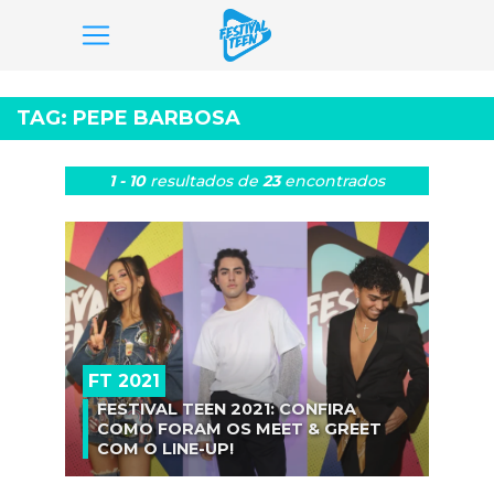
Pular
para
TAG:
PEPE BARBOSA
o
conteúdo
1 - 10
resultados
de
23
encontrados
FT 2021
FESTIVAL TEEN 2021: CONFIRA
COMO FORAM OS MEET & GREET
COM O LINE-UP!