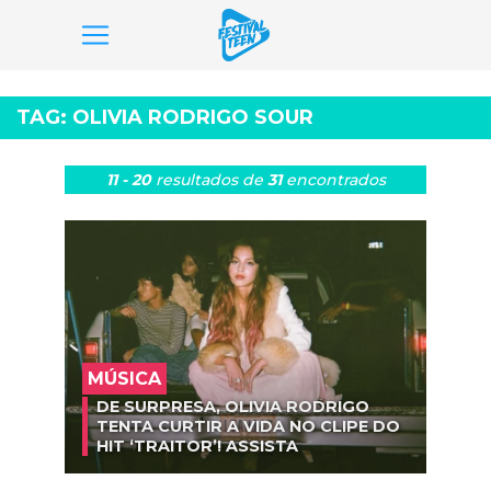
Pular
para
TAG:
OLIVIA RODRIGO SOUR
o
conteúdo
11 - 20
resultados
de
31
encontrados
MÚSICA
DE SURPRESA, OLIVIA RODRIGO
TENTA CURTIR A VIDA NO CLIPE DO
HIT ‘TRAITOR’! ASSISTA