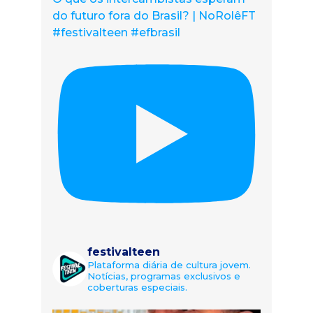
do futuro fora do Brasil? | NoRolêFT
#festivalteen #efbrasil
festivalteen
Plataforma diária de cultura jovem.
Notícias, programas exclusivos e
coberturas especiais.