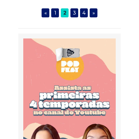
«
1
2
3
4
»