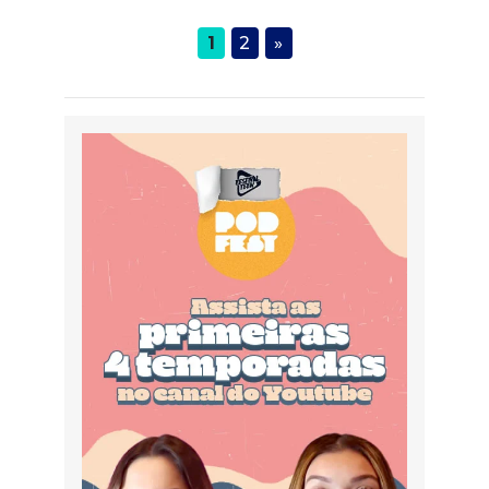
1
2
»