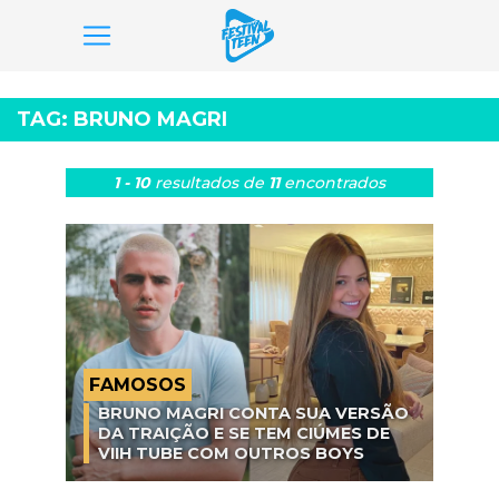
Pular
para
TAG:
BRUNO MAGRI
o
conteúdo
1 - 10
resultados
de
11
encontrados
FAMOSOS
BRUNO MAGRI CONTA SUA VERSÃO
DA TRAIÇÃO E SE TEM CIÚMES DE
VIIH TUBE COM OUTROS BOYS