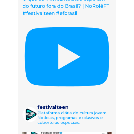
do futuro fora do Brasil? | NoRolêFT
#festivalteen #efbrasil
festivalteen
Plataforma diária de cultura jovem.
Notícias, programas exclusivos e
coberturas especiais.