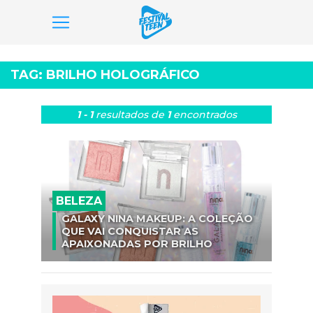
Pular
para
TAG:
BRILHO HOLOGRÁFICO
o
conteúdo
1 - 1
resultados
de
1
encontrados
BELEZA
GALAXY NINA MAKEUP: A COLEÇÃO
QUE VAI CONQUISTAR AS
APAIXONADAS POR BRILHO