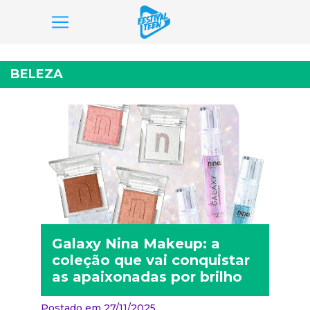
Pular
para
BELEZA
o
conteúdo
Galaxy Nina Makeup: a
coleção que vai conquistar
as apaixonadas por brilho
Postado em 27/11/2025,