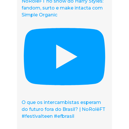
NoRolêFT no show do Harry Styles:
fandom, surto e make intacta com
Simple Organic
O que os intercambistas esperam
do futuro fora do Brasil? | NoRolêFT
#festivalteen #efbrasil