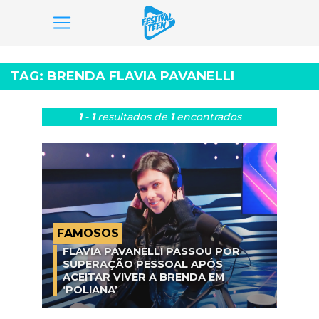
Pular
para
TAG:
BRENDA FLAVIA PAVANELLI
o
conteúdo
1 - 1
resultados
de
1
encontrados
FAMOSOS
FLAVIA PAVANELLI PASSOU POR
SUPERAÇÃO PESSOAL APÓS
ACEITAR VIVER A BRENDA EM
‘POLIANA’