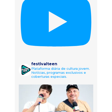
festivalteen
Plataforma diária de cultura jovem.
Notícias, programas exclusivos e
coberturas especiais.