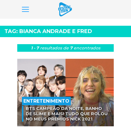
Pular
para
TAG:
BIANCA ANDRADE E FRED
o
conteúdo
1 - 7
resultados
de
7
encontrados
ENTRETENIMENTO
BTS CAMPEÃO DA NOITE, BANHO
DE SLIME E MAIS! TUDO QUE ROLOU
NO MEUS PRÊMIOS NICK 2021