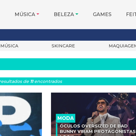
MÚSICA
BELEZA
GAMES
FEI
MÚSICA
SKINCARE
MAQUIAGE
resultados
de
11
encontrados
MODA
ÓCULOS OVERSIZED DE BAD
BUNNY VIRAM PROTAGONISTAS