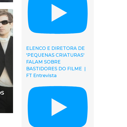
ELENCO E DIRETORA DE
'PEQUENAS CRIATURAS'
FALAM SOBRE
BASTIDORES DO FILME |
FT Entrevista
OS