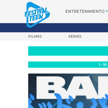
ENTRETENIMENTO
FILMES
SÉRIES
Pular
para
o
conteúdo
1 - 10