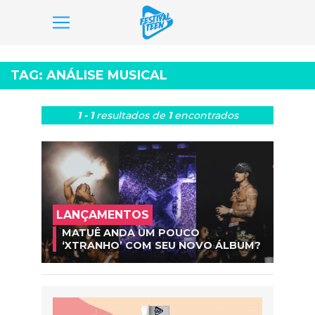
Pular
para
TAG:
ANÁLISE MUSICAL
o
conteúdo
1 - 1
resultados
de
1
encontrados
LANÇAMENTOS
MATUÊ ANDA UM POUCO
‘XTRANHO’ COM SEU NOVO ÁLBUM?