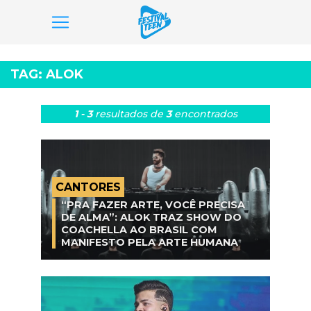
Pular
para
TAG:
ALOK
o
conteúdo
1 - 3
resultados
de
3
encontrados
CANTORES
“PRA FAZER ARTE, VOCÊ PRECISA
DE ALMA”: ALOK TRAZ SHOW DO
COACHELLA AO BRASIL COM
MANIFESTO PELA ARTE HUMANA