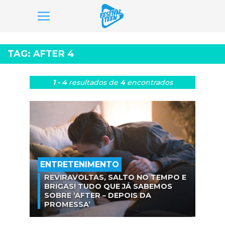
Pular
para
TAG:
AFTER 4
o
conteúdo
1 - 4
resultados
de
4
encontrados
ENTRETENIMENTO
REVIRAVOLTAS, SALTO NO TEMPO E
BRIGAS! TUDO QUE JÁ SABEMOS
SOBRE ‘AFTER – DEPOIS DA
PROMESSA’