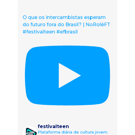
O que os intercambistas esperam
do futuro fora do Brasil? | NoRolêFT
#festivalteen #efbrasil
festivalteen
Plataforma diária de cultura jovem.