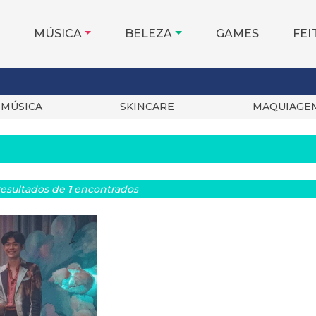
MÚSICA
BELEZA
GAMES
FEI
MÚSICA
SKINCARE
MAQUIAGE
esultados
de
1
encontrados