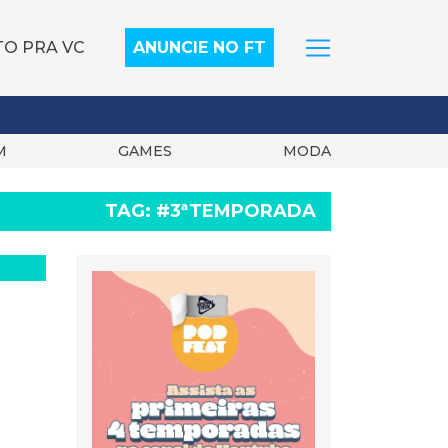
TO PRA VC
ANUNCIE NO FT
M
GAMES
MODA
TAG:
#3ªTEMPORADA