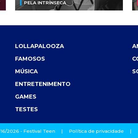
V
PELA INTRÍNSECA
LOLLAPALOOZA
A
FAMOSOS
C
MÚSICA
S
ENTRETENIMENTO
GAMES
TESTES
16/2026 - Festival Teen
|
Política de privacidade
|