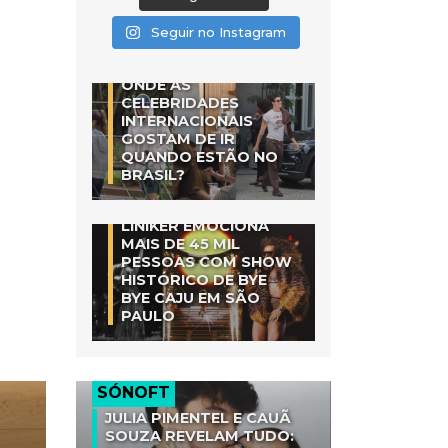
Seguir no Instagram
ONDE AS
CELEBRIDADES
INTERNACIONAIS
GOSTAM DE IR
QUANDO ESTÃO NO
BRASIL?
LINIKER EMOCIONA
MAIS DE 45 MIL
PESSOAS COM SHOW
HISTÓRICO DE BYE
BYE CAJU EM SÃO
PAULO
SÓNOFT
JULIA PIMENTEL E CAUÃ
SOUZA REVELAM TUDO: