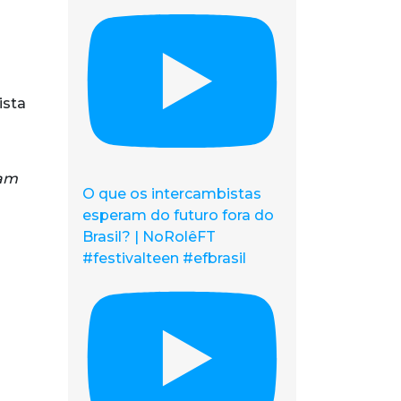
ista
cam
O que os intercambistas
esperam do futuro fora do
Brasil? | NoRolêFT
#festivalteen #efbrasil