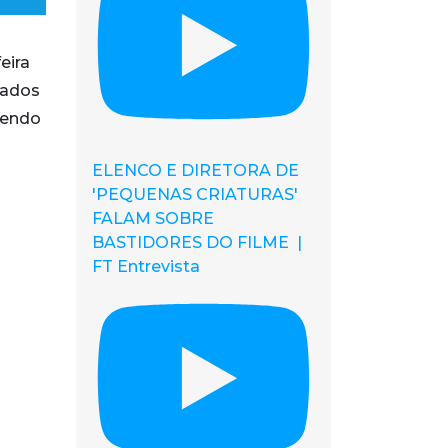
eira
nados
vendo
ELENCO E DIRETORA DE
'PEQUENAS CRIATURAS'
FALAM SOBRE
BASTIDORES DO FILME |
FT Entrevista