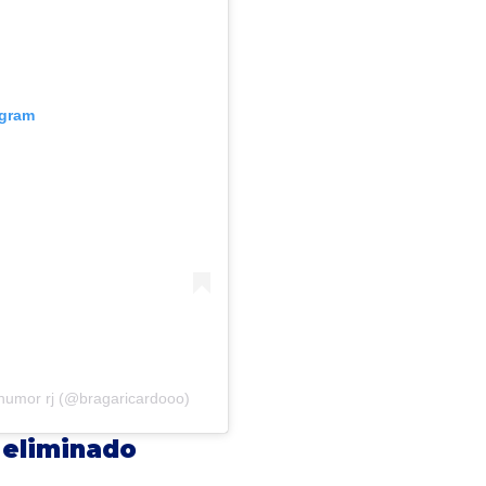
agram
 humor rj (@bragaricardooo)
 eliminado