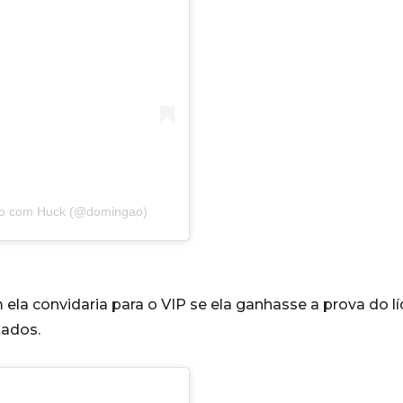
ão com Huck (@domingao)
la convidaria para o VIP se ela ganhasse a prova do lí
tados.