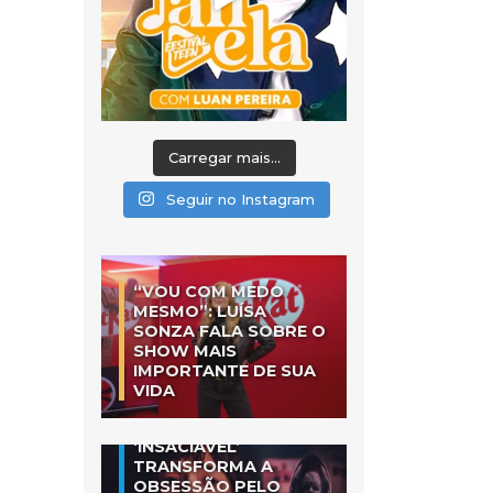
Carregar mais...
Seguir no Instagram
“VOU COM MEDO
MESMO”: LUÍSA
SONZA FALA SOBRE O
SHOW MAIS
IMPORTANTE DE SUA
VIDA
‘INSACIÁVEL’
TRANSFORMA A
OBSESSÃO PELO