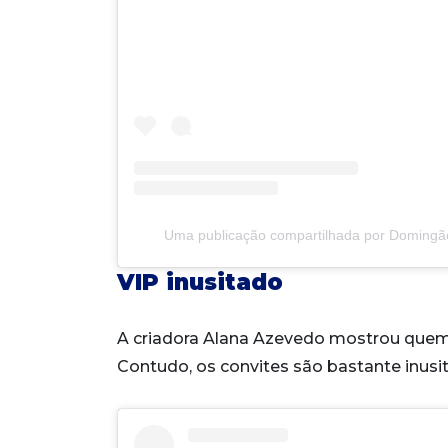
Uma publicação compartilhada por Doming
VIP inusitado
A criadora Alana Azevedo mostrou quem e
Contudo, os convites são bastante inusi