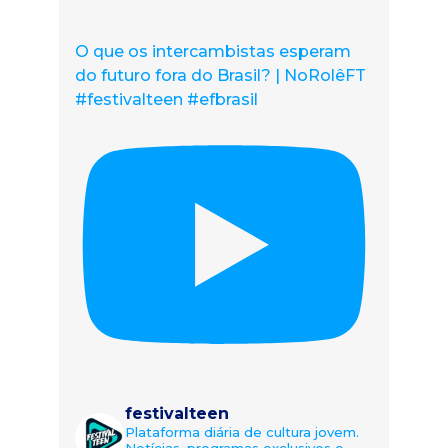
O que os intercambistas esperam
do futuro fora do Brasil? | NoRolêFT
#festivalteen #efbrasil
festivalteen
Plataforma diária de cultura jovem.