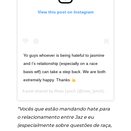
View this post on Instagram
Yo guys whoever is being hateful to jasmine
and I’s relationship (especially on a race
basis wtf) can take a step back. We are both
extremely happy. Thanks
A post shared by
Ross Lynch
(@ross_lynch) on
Apr 19, 20
“Vocês que estão mandando hate para
o relacionamento entre Jaz e eu
(especialmente sobre questões de raça,