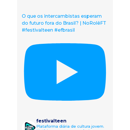
O que os intercambistas esperam
do futuro fora do Brasil? | NoRolêFT
#festivalteen #efbrasil
festivalteen
Plataforma diária de cultura jovem.