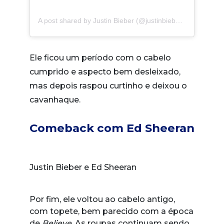
A post shared by Justin Bieber (@justinbieber)
on
Jun 29,
Ele ficou um período com o cabelo
cumprido e aspecto bem desleixado,
mas depois raspou curtinho e deixou o
cavanhaque.
Comeback com Ed Sheeran
Justin Bieber e Ed Sheeran
Por fim, ele voltou ao cabelo antigo,
com topete, bem parecido com a época
de
Believe
. As roupas continuam sendo