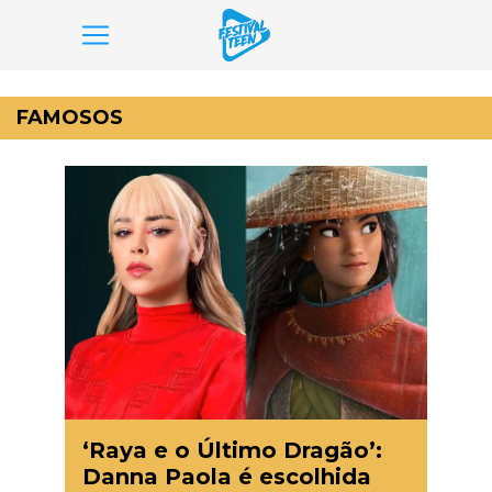
Pular
para
FAMOSOS
o
conteúdo
‘Raya e o Último Dragão’:
Danna Paola é escolhida