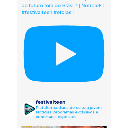
do futuro fora do Brasil? | NoRolêFT
#festivalteen #efbrasil
festivalteen
Plataforma diária de cultura jovem.
Notícias, programas exclusivos e
coberturas especiais.