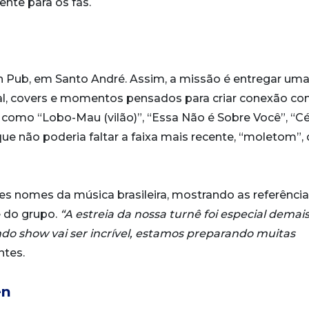
nte para os fãs.
h Pub, em Santo André. Assim, a missão é entregar um
al, covers e momentos pensados para criar conexão co
s como “Lobo-Mau (vilão)”, “Essa Não é Sobre Você”, “C
o que não poderia faltar a faixa mais recente, “moletom”, 
ndes nomes da música brasileira, mostrando as referênci
e do grupo.
“A estreia da nossa turnê foi especial demais
ndo show vai ser incrível, estamos preparando muitas
ntes.
en