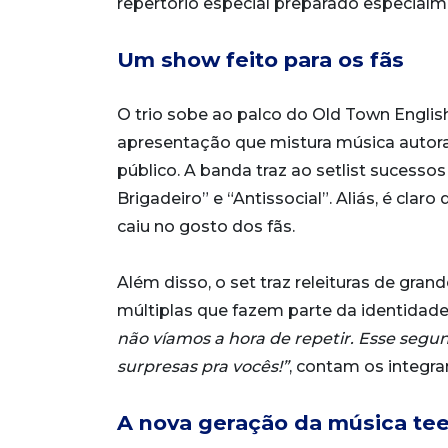
repertório especial preparado especialme
Um show feito para os fãs
O trio sobe ao palco do Old Town Englis
apresentação que mistura música autor
público. A banda traz ao setlist sucesso
Brigadeiro” e “Antissocial”. Aliás, é clar
caiu no gosto dos fãs.
Além disso, o set traz releituras de gra
múltiplas que fazem parte da identidad
não víamos a hora de repetir. Esse segu
surpresas pra vocês!”
, contam os integra
A nova geração da música te