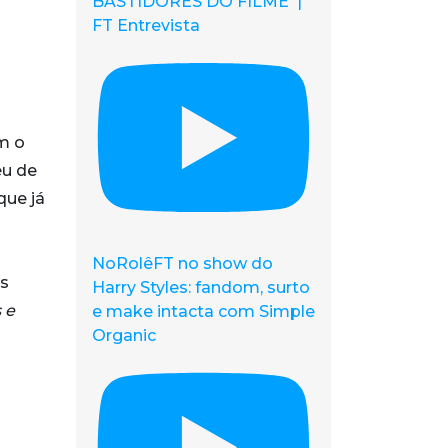
BASTIDORES DO FILME |
FT Entrevista
a
m o
éu de
que já
NoRolêFT no show do
as
Harry Styles: fandom, surto
 e
e make intacta com Simple
Organic