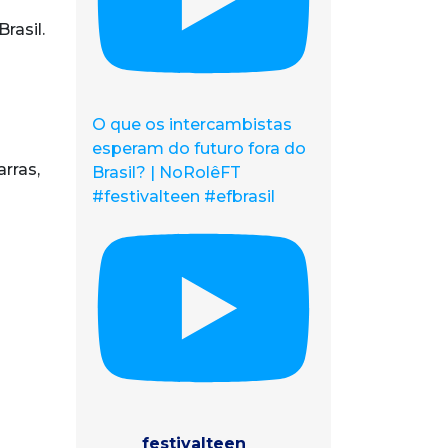
rasil.
O que os intercambistas
esperam do futuro fora do
rras,
Brasil? | NoRolêFT
#festivalteen #efbrasil
festivalteen