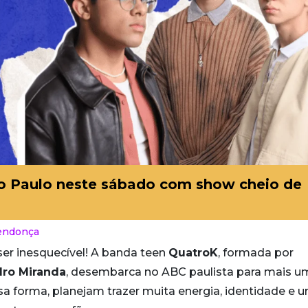
ão Paulo neste sábado com show cheio de
endonça
ser inesquecível! A banda teen
QuatroK
, formada por
dro Miranda
, desembarca no ABC paulista para mais u
sa forma, planejam trazer muita energia, identidade e 