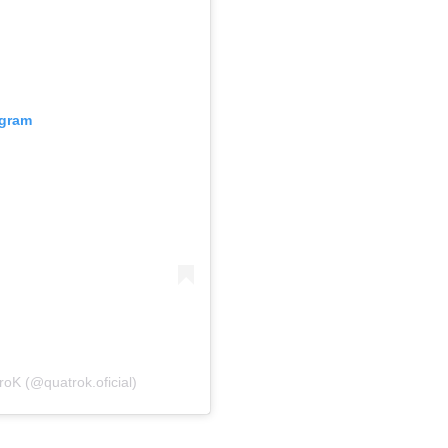
agram
oK (@quatrok.oficial)