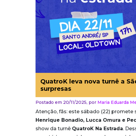
QuatroK leva nova turnê a S
surpresas
Postado em 20/11/2025,
por
Maria Eduarda M
Atenção, fãs: este sábado (22) promete 
Henrique Bonadio, Lucca Omura e Pe
show da turnê
QuatroK Na Estrada
. Des