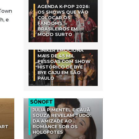
AGENDA K-POP 2026:
 Town
OS SHOWS QUE VÃO
COLOCAR OS
h, e
FANDOMS
BRASILEIROS EM
MODO SURTO
LINIKER EMOCIONA
MAIS DE 45 MIL
PESSOAS COM SHOW
HISTÓRICO DE BYE
BYE CAJU EM SÃO
PAULO
SÓNOFT
JULIA PIMENTEL E CAUÃ
SOUZA REVELAM TUDO:
DA AMIZADE AO
ART
ROMANCE SOB OS
HOLOFOTES