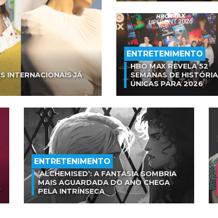
ENTRETENIMENTO
HBO MAX REVELA 52
S INTERNACIONAIS JÁ
SEMANAS DE HISTÓRI
ÚNICAS PARA 2026
ENTRETENIMENTO
‘ALCHEMISED’: A FANTASIA SOMBRIA
MAIS AGUARDADA DO ANO CHEGA
V
PELA INTRÍNSECA