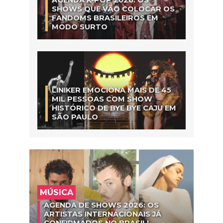
AGENDA K-POP 2026: OS
SHOWS QUE VÃO COLOCAR OS
FANDOMS BRASILEIROS EM
MODO SURTO
LINIKER EMOCIONA MAIS DE 45
MIL PESSOAS COM SHOW
HISTÓRICO DE BYE BYE CAJU EM
SÃO PAULO
MÚSICA
AGENDA DE SHOWS 2026: OS
ARTISTAS INTERNACIONAIS JÁ
CONFIRMADOS NO BRASIL!