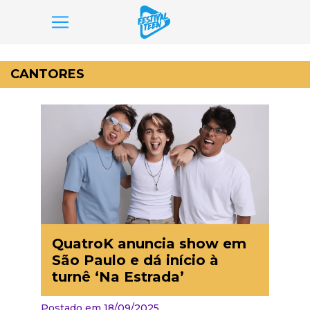
Pular
para
CANTORES
o
conteúdo
QuatroK anuncia show em
São Paulo e dá início à
turnê ‘Na Estrada’
Postado em 18/09/2025,