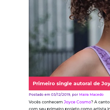
Primeiro single autoral de Jo
Postado em 03/12/2019,
por
Maira Macedo
Vocês conhecem
Joyce Cosmo
? A canto
com seu primeiro projeto como artista i