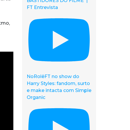
BASTIDORES DO FILME |
FT Entrevista
tmo,
NoRolêFT no show do
Harry Styles: fandom, surto
e make intacta com Simple
Organic