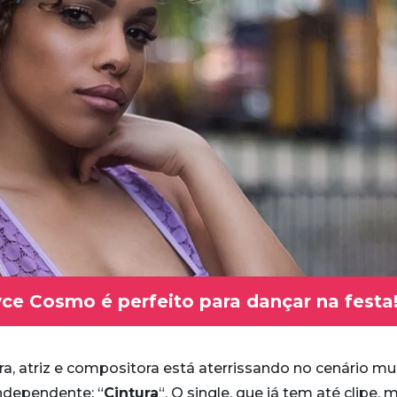
yce Cosmo é perfeito para dançar na festa
ra, atriz e compositora está aterrissando no cenário mu
ndependente: “
Cintura
“. O single, que já tem até clipe, 