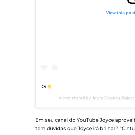
View this pos
Oi
A post shared by
Joyce Cosmo
(@ajoyc
Em seu canal do YouTube Joyce aproveit
tem dúvidas que Joyce irá brilhar? “Cintu