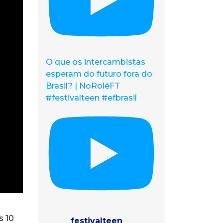
O que os intercambistas
esperam do futuro fora do
Brasil? | NoRolêFT
#festivalteen #efbrasil
s 10
festivalteen