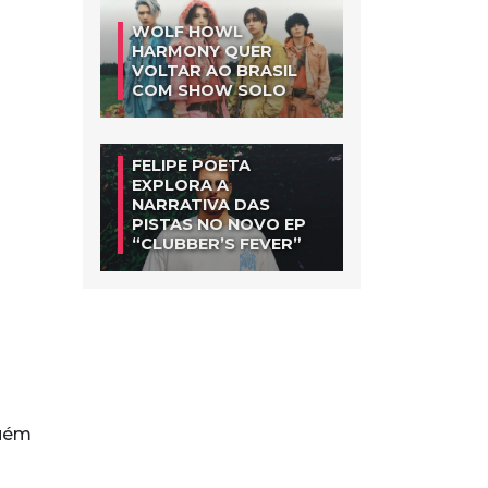
WOLF HOWL
HARMONY QUER
VOLTAR AO BRASIL
COM SHOW SOLO
FELIPE POETA
EXPLORA A
NARRATIVA DAS
PISTAS NO NOVO EP
“CLUBBER’S FEVER”
guém