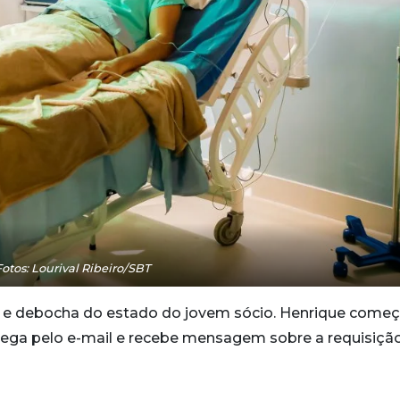
Fotos: Lourival Ribeiro/SBT
 e debocha do estado do jovem sócio. Henrique começ
avega pelo e-mail e recebe mensagem sobre a requisiçã