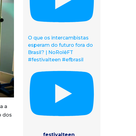
O que os intercambistas
esperam do futuro fora do
Brasil? | NoRolêFT
#festivalteen #efbrasil
a a
o dos
festivalteen