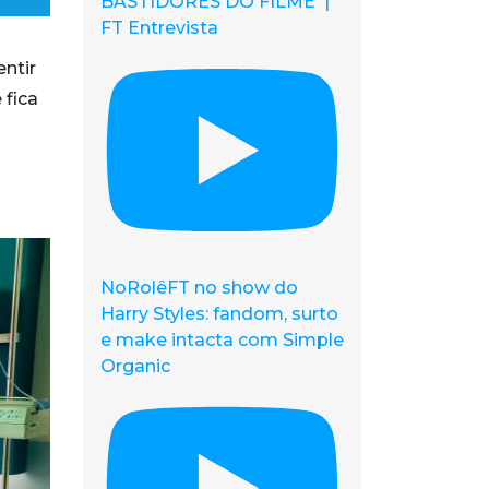
BASTIDORES DO FILME |
FT Entrevista
entir
 fica
NoRolêFT no show do
Harry Styles: fandom, surto
e make intacta com Simple
Organic