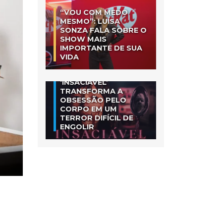
“VOU COM MEDO
MESMO”: LUÍSA
SONZA FALA SOBRE O
SHOW MAIS
IMPORTANTE DE SUA
VIDA
‘INSACIÁVEL’
TRANSFORMA A
OBSESSÃO PELO
CORPO EM UM
TERROR DIFÍCIL DE
ENGOLIR