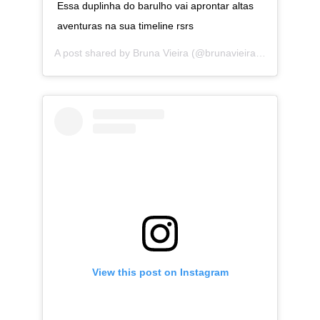
Essa duplinha do barulho vai aprontar altas
aventuras na sua timeline rsrs
A post shared by
Bruna Vieira
(@brunavieira) on
Jan 7, 2
View this post on Instagram