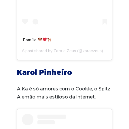
Família
A post shared by
Zara e Zeus
(@zaraezeus) on
Oct 3, 20
Karol Pinheiro
A Ka é só amores com o Cookie, o Spitz
Alemão mais estiloso da internet.