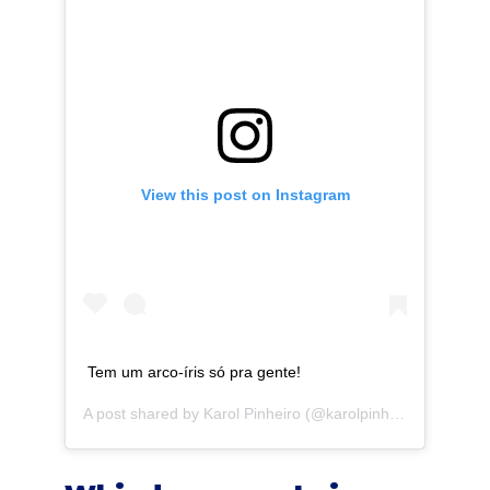
View this post on Instagram
Tem um arco-íris só pra gente!
A post shared by
Karol Pinheiro
(@karolpinheiro) on
Jan 9