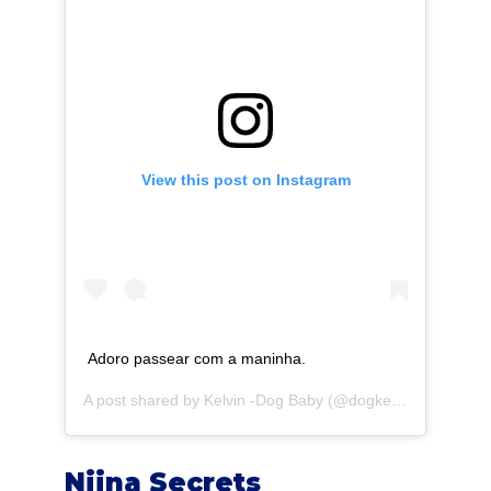
View this post on Instagram
Adoro passear com a maninha.
A post shared by
Kelvin -Dog Baby
(@dogkelvin) on
Jul 2
Niina Secrets