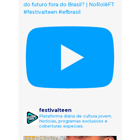
do futuro fora do Brasil? | NoRolêFT
#festivalteen #efbrasil
festivalteen
Plataforma diária de cultura jovem.
Notícias, programas exclusivos e
coberturas especiais.