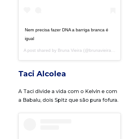
Nem precisa fazer DNA a barriga branca é
igual
A post shared by
Bruna Vieira
(@brunavieira) on
Jan 2, 2
Taci Alcolea
A Taci divide a vida com o Kelvin e com
a Babalu, dois Spitz que são pura fofura.