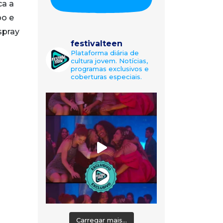
ca a
po e
spray
festivalteen
Plataforma diária de
cultura jovem. Notícias,
programas exclusivos e
coberturas especiais.
Carregar mais...