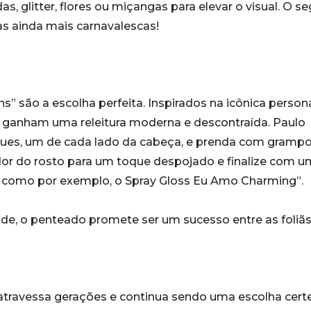
s, glitter, flores ou miçangas para elevar o visual. O s
ças ainda mais carnavalescas!
s” são a escolha perfeita. Inspirados na icônica pers
es ganham uma releitura moderna e descontraída. Paulo
coques, um de cada lado da cabeça, e prenda com gramp
 redor do rosto para um toque despojado e finalize com u
ho, como por exemplo, o Spray Gloss Eu Amo Charming”.
ade, o penteado promete ser um sucesso entre as foliãs
 atravessa gerações e continua sendo uma escolha certe