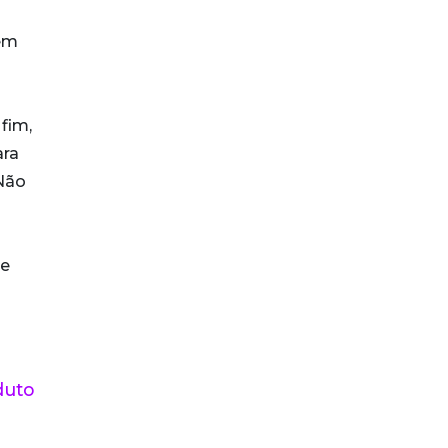
 em
fim,
ara
 Não
e
duto