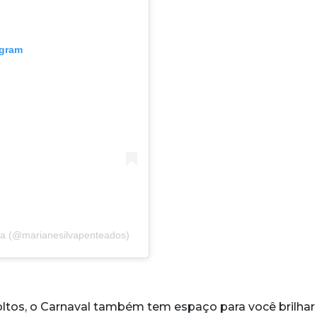
agram
va (@marianesilvapenteados)
oltos, o Carnaval também tem espaço para você brilha