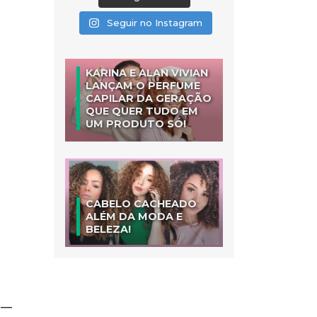
Seguir no Instagram
KARINA E ALAN VIVIAN
LANÇAM O PERFUME
CAPILAR DA GERAÇÃO
QUE QUER TUDO EM
UM PRODUTO SÓ!
CABELO CACHEADO
ALÉM DA MODA E
BELEZA!
r —