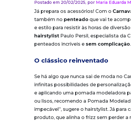
Postado em 20/02/2025,
por
Maria Eduarda 
Já prepara os acessórios! Com o
Carnav
também no
penteado
que vai te acomp
e estilo para resistir às horas de diver
hairstylist
Paulo Persil, especialista da
penteados incríveis e
sem
complicação
.
O clássico reinventado
Se há algo que nunca sai de moda no Carn
infinitas possibilidades de personaliza
e aplicando uma pomada modeladora par
ou lisos, recomendo a Pomada Modelado
impecável”, sugere o hairstylist. Já para
produto, que alinha o frizz sem perder a 