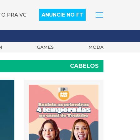
TO PRA VC
ANUNCIE NO FT
M
GAMES
MODA
CABELOS