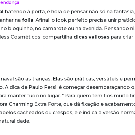
Mendonça
al
batendo à porta, é hora de pensar não só na fantasia
anhar na
folia
. Afinal, o look perfeito precisa unir pratic
são no bloquinho, no camarote ou na avenida. Pensando ni
 Cless Cosméticos, compartilha
dicas
valiosas
para criar
aval são as tranças. Elas são práticas, versáteis e pe
ção. A dica de Paulo Persil é começar desembaraçando os
a manter tudo no lugar. “Para quem tem fios muito fi
ra Charming Extra Forte, que dá fixação e acabament
 cabelos cacheados ou crespos, ele indica a versão norm
naturalidade.