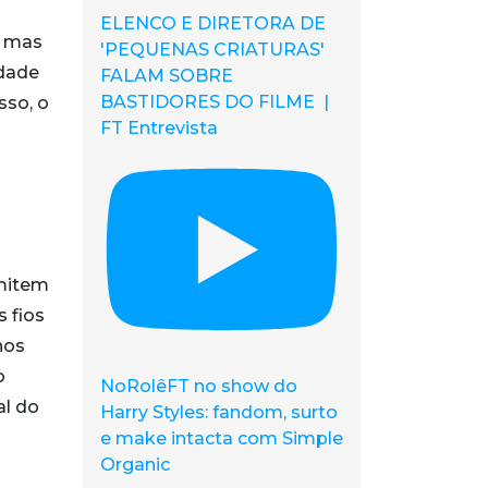
ELENCO E DIRETORA DE
, mas
'PEQUENAS CRIATURAS'
idade
FALAM SOBRE
BASTIDORES DO FILME |
sso, o
FT Entrevista
rmitem
 fios
nos
o
NoRolêFT no show do
al do
Harry Styles: fandom, surto
e make intacta com Simple
Organic