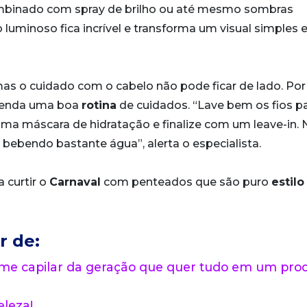
 combinado com spray de brilho ou até mesmo sombras
o luminoso fica incrível e transforma um visual simples
as o cuidado com o cabelo não pode ficar de lado. Por 
omenda uma boa
rotina
de cuidados. “Lave bem os fios p
 uma máscara de hidratação e finalize com um leave-in.
bebendo bastante água”, alerta o especialista.
 curtir o
Carnaval
com penteados que são puro
estilo
r de:
ume capilar da geração que quer tudo em um pro
leza!