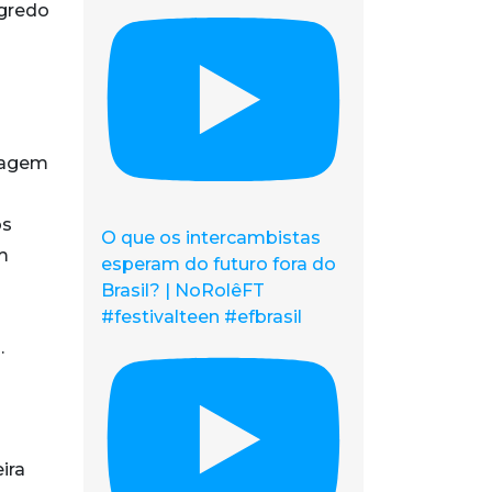
egredo
onagem
os
O que os intercambistas
m
esperam do futuro fora do
Brasil? | NoRolêFT
#festivalteen #efbrasil
.
ira