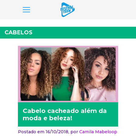
Pular
para
CABELOS
o
conteúdo
Cabelo cacheado além da
moda e beleza!
Postado em 16/10/2018,
por
Camila Mabeloop