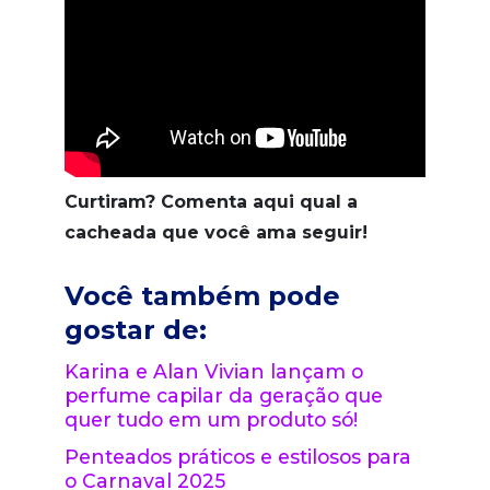
Curtiram? Comenta aqui qual a
cacheada que você ama seguir!
Você também pode
gostar de:
Karina e Alan Vivian lançam o
perfume capilar da geração que
quer tudo em um produto só!
Penteados práticos e estilosos para
o Carnaval 2025