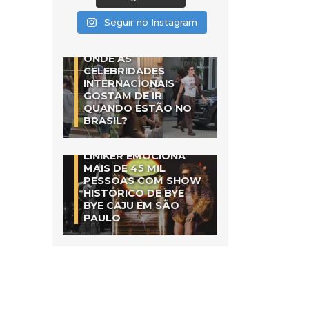
Seguir no Instagram
ONDE AS
CELEBRIDADES
INTERNACIONAIS
GOSTAM DE IR
QUANDO ESTÃO NO
BRASIL?
LINIKER EMOCIONA
MAIS DE 45 MIL
PESSOAS COM SHOW
HISTÓRICO DE BYE
BYE CAJU EM SÃO
PAULO