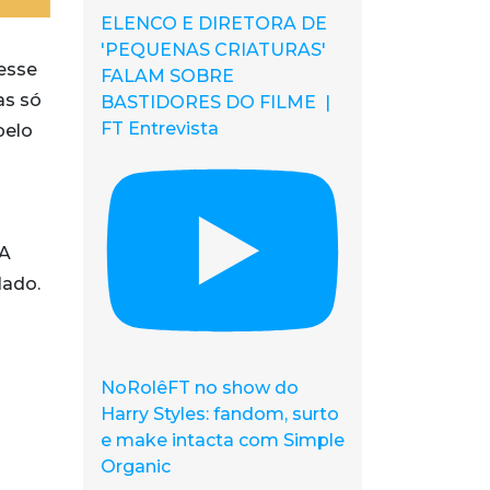
ELENCO E DIRETORA DE
'PEQUENAS CRIATURAS'
esse
FALAM SOBRE
as só
BASTIDORES DO FILME |
FT Entrevista
pelo
 A
lado.
NoRolêFT no show do
Harry Styles: fandom, surto
e make intacta com Simple
Organic