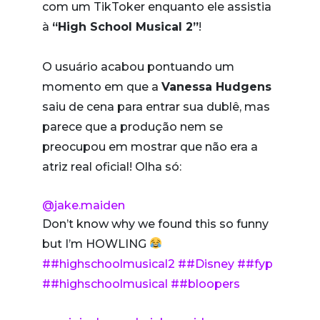
com um TikToker enquanto ele assistia
à
“High School Musical 2”
!
O usuário acabou pontuando um
momento em que a
Vanessa Hudgens
saiu de cena para entrar sua dublê, mas
parece que a produção nem se
preocupou em mostrar que não era a
atriz real oficial! Olha só:
@jake.maiden
Don’t know why we found this so funny
but I’m HOWLING
##highschoolmusical2
##Disney
##fyp
##highschoolmusical
##bloopers