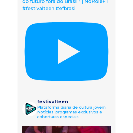
do futuro fora do Brasil? | NoRolêFT
#festivalteen #efbrasil
festivalteen
Plataforma diária de cultura jovem.
Notícias, programas exclusivos e
coberturas especiais.