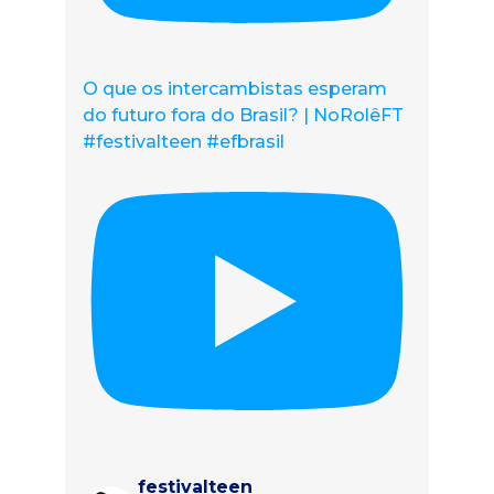
O que os intercambistas esperam
do futuro fora do Brasil? | NoRolêFT
#festivalteen #efbrasil
festivalteen