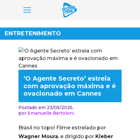
Pular
para
ENTRETENIMENTO
o
conteúdo
‘O Agente Secreto’ estreia
com aprovação máxima e é
ovacionado em Cannes
Postado em 23/05/2025,
por
Emanuelle Bertoloni
Brasil no topo! Filme estrelado por
Wagner Moura
, e dirigido por
Kleber