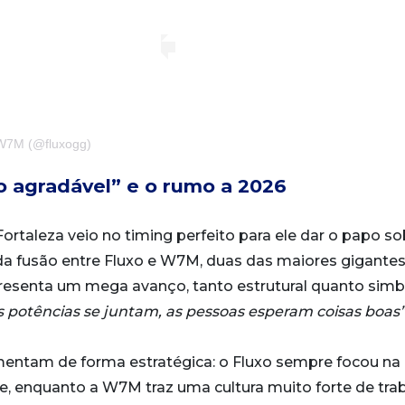
 W7M (@fluxogg)
o agradável” e o rumo a 2026
rtaleza veio no timing perfeito para ele dar o papo so
a fusão entre Fluxo e W7M, duas das maiores gigante
epresenta um mega avanço, tanto estrutural quanto simb
 potências se juntam, as pessoas esperam coisas boas
mentam de forma estratégica: o Fluxo sempre focou na
e, enquanto a W7M traz uma cultura muito forte de tra