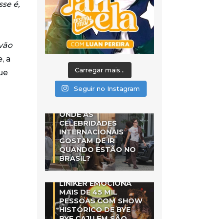
sse é,
vão
, a
Carregar mais...
ue
Seguir no Instagram
ONDE AS
CELEBRIDADES
INTERNACIONAIS
GOSTAM DE IR
QUANDO ESTÃO NO
BRASIL?
LINIKER EMOCIONA
MAIS DE 45 MIL
PESSOAS COM SHOW
HISTÓRICO DE BYE
BYE CAJU EM SÃO