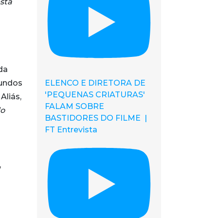
stá
da
ELENCO E DIRETORA DE
mundos
'PEQUENAS CRIATURAS'
Aliás,
FALAM SOBRE
do
BASTIDORES DO FILME |
FT Entrevista
,