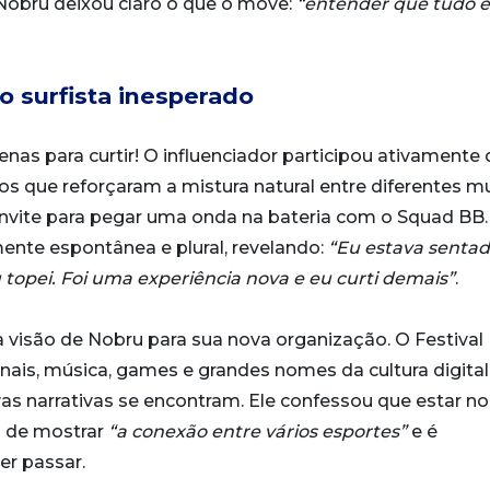
Nobru deixou claro o que o move:
“entender que tudo e
o surfista inesperado
enas para curtir! O influenciador participou ativamente 
 que reforçaram a mistura natural entre diferentes 
onvite para pegar uma onda na bateria com o Squad BB. 
ente espontânea e plural, revelando:
“Eu estava senta
topei. Foi uma experiência nova e eu curti demais”
.
 a visão de Nobru para sua nova organização. O Festival
nais, música, games e grandes nomes da cultura digital
 narrativas se encontram. Ele confessou que estar no
a de mostrar
“a conexão entre vários esportes”
e é
r passar.