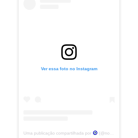
Ver essa foto no Instagram
Uma publicação compartilhada por
(@noahurrea)
em
3