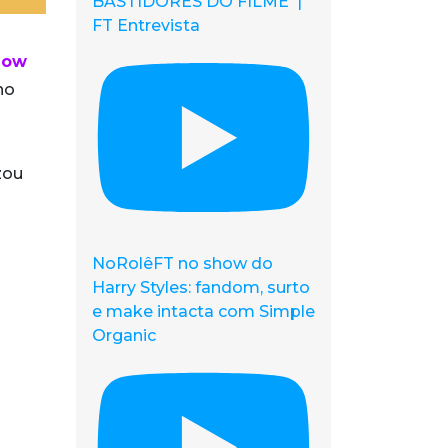
BASTIDORES DO FILME |
FT Entrevista
Now
no
zou
NoRolêFT no show do
Harry Styles: fandom, surto
e make intacta com Simple
Organic