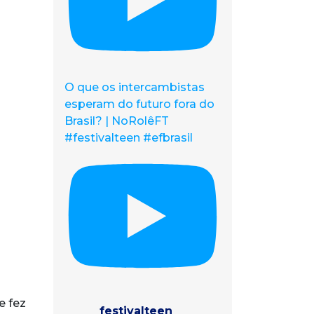
O que os intercambistas
esperam do futuro fora do
Brasil? | NoRolêFT
#festivalteen #efbrasil
e fez
festivalteen