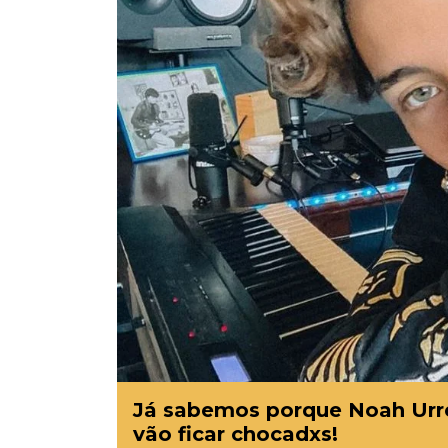
Já sabemos porque Noah Urre
vão ficar chocadxs!