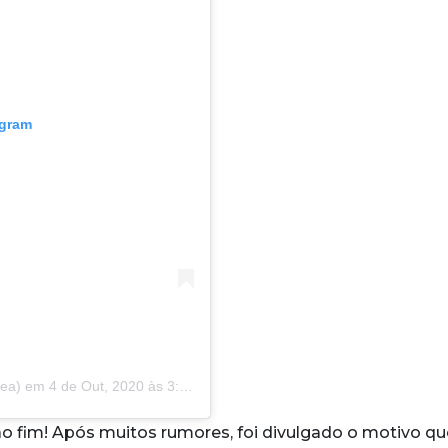
agram
ea)
em
4 de Out, 2020 às 3:19 PDT
o fim! Após muitos rumores, foi divulgado o motivo qu