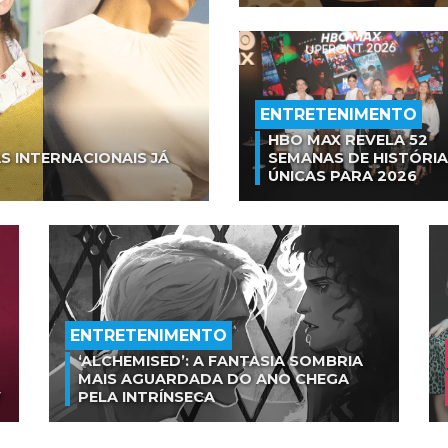
ENTRETENIMENTO
HBO MAX REVELA 52
S INTERNACIONAIS JÁ
SEMANAS DE HISTÓRI
ÚNICAS PARA 2026
ENTRETENIMENTO
‘ALCHEMISED’: A FANTASIA SOMBRIA
MAIS AGUARDADA DO ANO CHEGA
V
PELA INTRÍNSECA