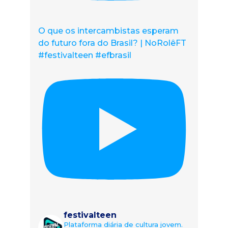
O que os intercambistas esperam
do futuro fora do Brasil? | NoRolêFT
#festivalteen #efbrasil
festivalteen
Plataforma diária de cultura jovem.