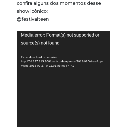
confira alguns dos momentos desse
show icônico:
@festivalteen
Tocador
Media error: Format(s) not supported or
de
source(s) not found
vídeo
Fazer download do arquivo:
http://54.227.215.206/qsafrcbfds/uploads/2018/09/WhatsApp-
Video-2018-09-27-at-11.01.55.mp4?_=1