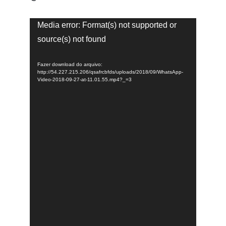
Tocador
Media error: Format(s) not supported or
de
source(s) not found
vídeo
Fazer download do arquivo:
http://54.227.215.206/qsafrcbfds/uploads/2018/09/WhatsApp-
Video-2018-09-27-at-11.01.55.mp4?_=3