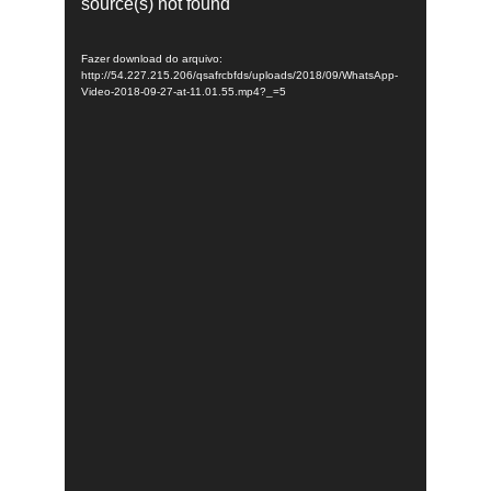
source(s) not found
vídeo
Fazer download do arquivo:
http://54.227.215.206/qsafrcbfds/uploads/2018/09/WhatsApp-
Video-2018-09-27-at-11.01.55.mp4?_=5