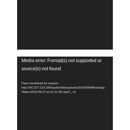
Tocador
Media error: Format(s) not supported or
de
source(s) not found
vídeo
Fazer download do arquivo:
http://54.227.215.206/qsafrcbfds/uploads/2018/09/WhatsApp-
Video-2018-09-27-at-11.01.56.mp4?_=4