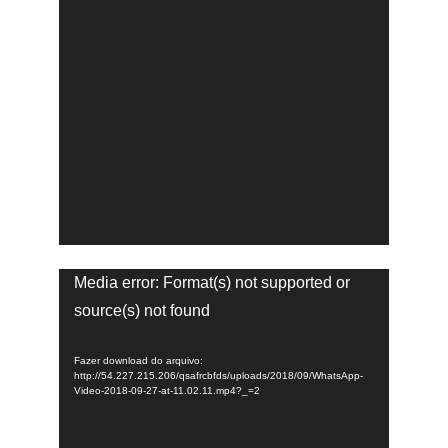
Tocador
Media error: Format(s) not supported or
de
source(s) not found
vídeo
Fazer download do arquivo:
http://54.227.215.206/qsafrcbfds/uploads/2018/09/WhatsApp-
Video-2018-09-27-at-11.02.11.mp4?_=2